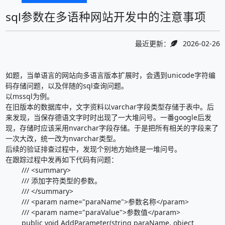
sql参数在多语种网站开发中的注意事项
最近更新：
2026-02-26
如题，当单语言的网站向多语言版本扩展时，会遇到unicode字符编
码存储问题，以及伴随的sql查询问题。
以mssql为例。
在旧版本的数据库中，文字资料以varchar字段类型存储于表中。后
来发现，当保存德语文字时时出现了一大堆问号。一番google后发
现，存储时应该采用nvarchar字段存储。于是把所有相关的字段来了
一次大改，统一改为nvarchar类型。
后续的验证排查过程中，发现个别地方始终是一堆问号。
在跟踪过程中发再如下代码有问题：
/// <summary>
/// 添加字符类型的参数。
/// </summary>
/// <param name="paraName">参数名称</param>
/// <param name="paraValue">参数值</param>
public void AddParameter(string paraName, object