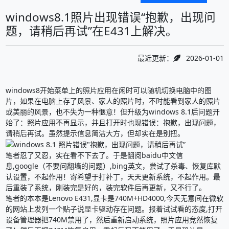
windows8.1照片出现错误“抱歉，出现问
题，请稍后再试”在E431上解决。
最近更新：
2026-01-01
windows8开始菜单上的照片应用在闲时可以随机切换电脑中的图
片，如果在电脑上存了风景、家人的照片时，不时能看到家人的照片
或美丽的风景，也不失为一种惬意！但升级为windows 8.1后问题开
始了：照片应用不再显示，并且打开时也现错误：抱歉，出现问题，
请稍后再试。虽然提示信息简洁大方，但却实在是别扭。
笔者忍了又忍，实在看不下去了。于是翻阅baidu中文信
息,google（不要问翻墙的问题）,bing英文，尝试了杀毒、恢复库默
认设置，不起作用！寄希望于打补丁，天天更新系统，不起作用。最
后重装了系统，刚装完是好的，装完软件后再更新，又不行了。
笔者的本本是Lenovo E431,显卡是740M+HD4000,今天无意间在微软
的网站上发列一个贴子说显卡驱动存在问题。报着试试看的态度,打开
设备管理器把740M禁用了，然后重新启动系统，照片应用竞然恢复