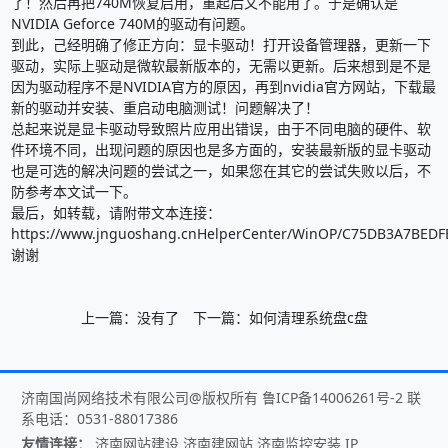
了！然后再把740M恢复启用，重起后又不能用了。于是确认是
NVIDIA Geforce 740M的驱动有问题。
到此，己经明确了修正方向：显卡驱动！打开设备管理器，更新一下
驱动，实际上驱动是微软最新版本的，无需以更新。后来想到是不是
因为驱动程序不是NVIDIA官方的原因，再到nvidia官方网站，下载最
新的驱动并安装、重启动电脑测试！问题解决了！
总起来说是显卡驱动导致照片应用出错误，由于不同电脑的硬件、软
件环境不同，出现问题的原因也是多方面的，安装最新版的显卡驱动
也是可选的解决问题的尝试之一，如果您在其它的尝试失败以后，不
防参考本文试一下。
最后，如转载，请附带文本连接：
https://www.jnguoshang.cnHelperCenter/WinOP/C75DB3A7BEDF
谢谢
上一篇：
没有了
下一篇：
如何清理系统盘c盘
济南国尚网络技术有限公司@版权所有
鲁ICP备14006261号-2
联
系电话：
0531-88017386
友情连接：
济南网站建设
济南建网站
济南监控安装
IP