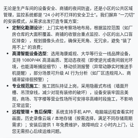
无论是生产车间的设备安全、商铺的夜间防盗，还是小区的公共区域
管理，监控系统都是 “24 小时不打烊的安全卫士”。我们摒弃 “一刀切”
的安装模式，从需求出发打造专属方案：
定制化勘测设计
：上门实地考察场地布局，根据监控范围（如厂
房仓库的大面积覆盖、商铺的收银台重点监控、小区的出入口盲
区排查），规划摄像头点位，确保无死角、无冗余，避免 “装了
用不上” 的浪费；
高清智能设备选型
：选用海康威视、大华等行业一线品牌设备，
支持 1080P/4K 高清画质、宽动态夜视（即使逆光或夜间弱光环
境，也能清晰捕捉细节）、移动侦测报警（异常动静实时推送手
机提醒），部分场景可升级 AI 行为分析（如厂区违规闯入、商
铺滞留徘徊预警）；
专业规范施工
：施工团队持证上岗，采用隐蔽式布线（墙面开
槽、吊顶穿线，减少对现有装修的破坏），设备安装牢固且美
观，商场、写字楼等营业性场所可安排非高峰时段施工，不影响
正常运营；
远程管理 + 售后保障
：系统支持手机 APP、电脑端远程查看实时
画面，历史录像云端 / 本地存储（按需选择，满足不同存储周期
需求）；安装后提供 1 年免费维护，故障响应 2 小时内上门，让
您无需担心后续运维问题。