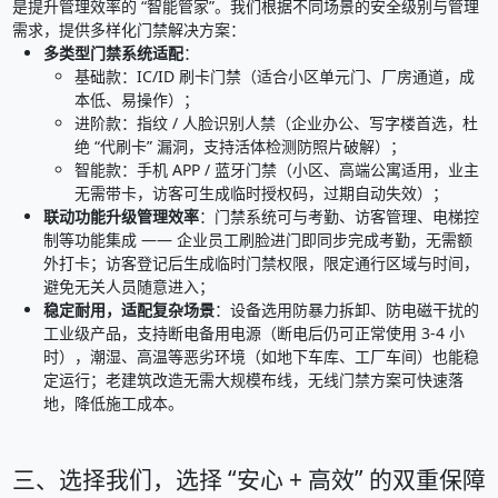
是提升管理效率的 “智能管家”。我们根据不同场景的安全级别与管理
需求，提供多样化门禁解决方案：
多类型门禁系统适配
：
基础款：IC/ID 刷卡门禁（适合小区单元门、厂房通道，成
本低、易操作）；
进阶款：指纹 / 人脸识别人禁（企业办公、写字楼首选，杜
绝 “代刷卡” 漏洞，支持活体检测防照片破解）；
智能款：手机 APP / 蓝牙门禁（小区、高端公寓适用，业主
无需带卡，访客可生成临时授权码，过期自动失效）；
联动功能升级管理效率
：门禁系统可与考勤、访客管理、电梯控
制等功能集成 —— 企业员工刷脸进门即同步完成考勤，无需额
外打卡；访客登记后生成临时门禁权限，限定通行区域与时间，
避免无关人员随意进入；
稳定耐用，适配复杂场景
：设备选用防暴力拆卸、防电磁干扰的
工业级产品，支持断电备用电源（断电后仍可正常使用 3-4 小
时），潮湿、高温等恶劣环境（如地下车库、工厂车间）也能稳
定运行；老建筑改造无需大规模布线，无线门禁方案可快速落
地，降低施工成本。
三、选择我们，选择 “安心 + 高效” 的双重保障