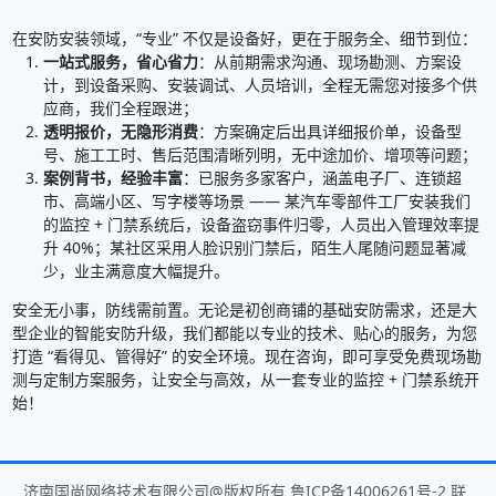
在安防安装领域，“专业” 不仅是设备好，更在于服务全、细节到位：
一站式服务，省心省力
：从前期需求沟通、现场勘测、方案设
计，到设备采购、安装调试、人员培训，全程无需您对接多个供
应商，我们全程跟进；
透明报价，无隐形消费
：方案确定后出具详细报价单，设备型
号、施工工时、售后范围清晰列明，无中途加价、增项等问题；
案例背书，经验丰富
：已服务多家客户，涵盖电子厂、连锁超
市、高端小区、写字楼等场景 —— 某汽车零部件工厂安装我们
的监控 + 门禁系统后，设备盗窃事件归零，人员出入管理效率提
升 40%；某社区采用人脸识别门禁后，陌生人尾随问题显著减
少，业主满意度大幅提升。
安全无小事，防线需前置。无论是初创商铺的基础安防需求，还是大
型企业的智能安防升级，我们都能以专业的技术、贴心的服务，为您
打造 “看得见、管得好” 的安全环境。现在咨询，即可享受免费现场勘
测与定制方案服务，让安全与高效，从一套专业的监控 + 门禁系统开
始！
济南国尚网络技术有限公司@版权所有
鲁ICP备14006261号-2
联