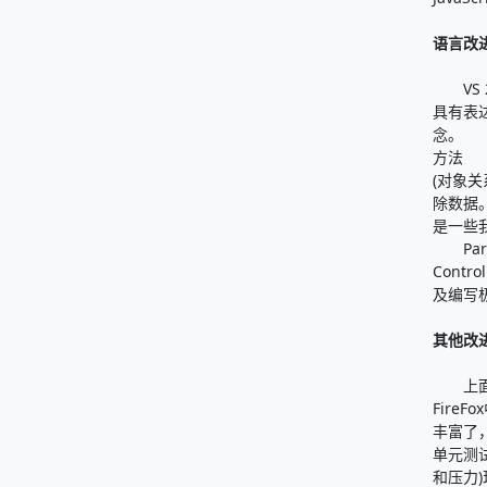
语言改进
VS 
具有表
念。 
方法 L
(对象
除数据
是一些我讨论
Part 3
Cont
及编写
其他改
上面的列
Fire
丰富了，
单元测试
和压力)