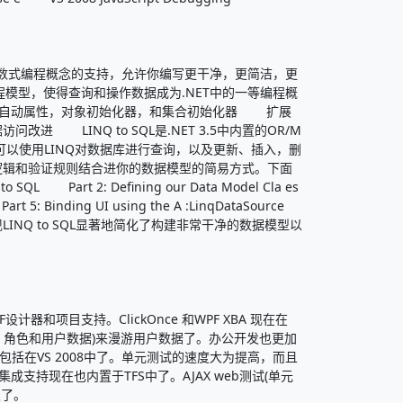
函数式编程概念的支持，允许你编写更干净，更简洁，更
程模型，使得查询和操作数据成为.NET中的一等编程概
 自动属性，对象初始化器，和集合初始化器 扩展
 LINQ to SQL是.NET 3.5中内置的OR/M
你可以使用LINQ对数据库进行查询，以及更新、插入，删
业务逻辑和验证规则结合进你的数据模型的简易方式。下面
L Part 2: Defining our Data Model Cla es
 5: Binding UI using the A :LinqDataSource
NQ to SQL显著地简化了构建非常干净的数据模型以
和项目支持。ClickOnce 和WPF XBA 现在在
务(成员，角色和用户数据)来漫游用户数据了。办公开发也更加
设计器也包括在VS 2008中了。单元测试的速度大为提高，而且
续集成支持现在也内置于TFS中了。AJAX web测试(单元
及了。