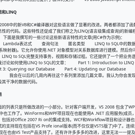
和LINQ
2008中的新VB和C#编译器对这些语言做了显著的改进。两者都添加了
达性的代码。这些特性还促成了我们称之为LINQ(语言级集成查询)的新编
下面是我撰写的一些讨论这些新语言特性的文章(用C#作为示例)：
ambda表达式 查询句法 匿名类型 LINQ to SQL中的数据访问改进
关系映射器)。它允许你使用.NET 对象模型对关系数据库进行建模。然后
。LINQ to SQL完整支持事务，视图和存储过程。它还提供了一个把
如何使用LINQ to SQL的文章： Part 1: Introduction to LINQ to SQ
: Querying our Database Part 4: Updating our Database Part
rol 我会在以后的几周内再往这个系列里添加几篇文章。我认为你会发现LI
极其干净的数据代码。
进
表只是所做改进的一小部分。针对客户端开发，VS 2008 包含了WPF设计器
Fox中也工作了。WinForms和WPF项目现在也能使用A .NET 应用服
包括对Office 2007 Ri on的集成支持。WCF和Workflow项目和
的支持现在包括在VS Profe ional版本(而不仅仅是VSTS版了)中了。连
现在也由VS Test产品支持了。还有许许多多多的改进，这里无法一一提