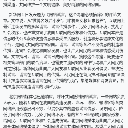
播渠道，共同维护一个文明健康、美好纯澈的网络家园。
新华网１日发表题为《网络谣言，这个毒瘤必须摘除》的评论文
章。文中说，从“微博名妓若小安”，到“杭州女教师求包养”，互联网上
最近连续发生的多起谎言、谣言传播事件，污染了网络环境，扰乱了
社会秩序，也严重损害了我国互联网的形象和公信力。互联网本应是
信息时代公众获取便捷信息和享受生活服务，创造和分享健康文化的
平台，是网民共同的精神家园。谎言、谣言等各种不良信息的制造和
传播，危害社会稳定和国家发展，也让广大网民的理智和情感受到伤
害。文章指出，谎言、谣言已成网络公害。摘除这个毒瘤，既要通过
相关管理部门的联合治理，也需要主流网站的自律行动和广大网民的
自觉抵制。新华网为此向广大网友和互联网从业者发出倡议，坚决抵
制谣言、谎言在互联网上的传播。人民网还在首页推出新闻专题“坚决
制止捏造事实编造谎言在网上传播的行为”，集纳媒体和网友言论，抨
击捏造事实编造谎言的可耻行为。
北京网络媒体也迅速响应，呼吁共同抵制网络谣言。一些网站负责
人表示，随着互联网在我国的高速发展，论坛、博客、微博客等各类
网络应用形态层出不穷，但混杂其中的虚假谣言信息，误导网民，降
低了网络公信力，污染了网络环境，有的甚至已经影响到国家形象，
给网民、互联网企业和社会造成伤害。北京网络媒体为此向广大网民
和全体网络媒体倡议：抵制网络谣言共建网络文明。希望广大网民增