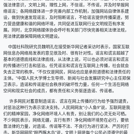
强法律意识，文明上网，理性上网，不信谣，不传谣，并及时举报网
络谣言；各网络媒体进一步完善内部工作机制，加强网站自律体系建
设，做到快速发现谣言，及时阻断谣言，不给谣言提供传播渠道，努
力营造健康和谐的网络环境，共同促进互联网行业文明规范有序发
展。同时，北京网络媒体协会呼吁有关部门尽快完善相关法律法规，
用法律武器保障网络文明建设。
中国社科院研究员魏明孔在接受新华网记者采访时表示，国家互联
网信息办网络局发表的意见很及时、很有针对性。谣言和谎言超越了
基本的道德底线和法律底线，从法律上说，可以也必须对谣言和谎言
的传播进行打击和惩治。任凭谣言和谎言在互联网上传播，社会就会
失去正常的秩序。“不仅仅是网民，网站也应是承担道德和法律责任的
主体。”中国人民大学博士生导师、新闻与社会发展研究中心主任郑保
卫表示，造谣和传谣是社会秩序的破坏性力量，任何一个生活在网络
空间和现实社会的成员，都有责任和义务驱逐造谣、传谣者。
许多网民对蓄意制造谣言、谎言在网上传播的行为给予强烈谴责，
对惩治这种行为表示坚决支持。人民网网友“小人鱼9”说，互联网是我
们的精神家园，净化网络环境人人有责，别让我们的心灵无处可栖。
不少网民表示，网络无疆，言行有界！净化网络环境势在必行，要依
靠法律的力量，对造谣、传谣等不法、不良行为进行坚决、严厉的打
击。新华网网民“皖西啄木鸟”说，文明上网是每个公民必须遵守的最