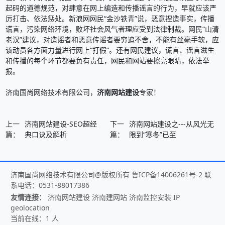
起码的道德规范，对肆意在网上编造和传播谣言的行为，早就应该严
厉打击、依法惩处。新浪网网民“金沙铁青”说，恶意捏造事实，传播
谎言，污染网络环境，败坏社会风气者理应受到法律制裁。网民“山清
老汉”建议，对造谣者和恶意传谣者要穷追不舍，不能有丝毫手软，应
该动员各方面力量进行网上“打假”。还有网民建议，谎言、谣言滋生
和传播的每个环节都要负有责任，网民和网站要擦亮眼睛，依法举
报。
济南国尚网络技术有限公司，
济南网站建设
专家！
上一
济南网站建设-SEO超经
下一
济南网站建设之---从风光无
篇：
典口诀及解析
篇：
限到“寒冬”已至
济南国尚网络技术有限公司@版权所有
鲁ICP备14006261号-2
联
系电话：
0531-88017386
友情连接：
济南网站建设
济南建网站
济南监控安装
IP
geolocation
当前在线：1 人