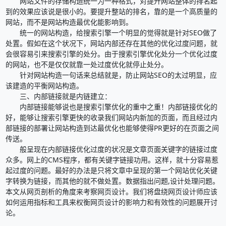
网站文件的存储构造统一为一种格式，对提升网站整体的排名起
到的效果应该说是很小的。要提升整站的排名，靠的是一个高质量的
网站，而不是网站构造最优化能影响到。
统一的网站构造，给搜索引擎一个明显的觉得就是针对SEO做了
处置。假如在这个状况下，网站内部还存在其他的优化过度问题，就
会很容易引来搜索引擎的处分。由于搜索引擎优化处分一个优化过度
的网站，也不是仅仅就靠一处过度优化就停止处分。
针对网站构造一句话来总结就是，防止网站SEO的太过明显，应
该建造的平衡网站构造。
三、内部链接就是内链建立：
内部链接能够说也是搜索引擎优化的重中之重！内部链接优化的
好，能够让搜索引擎更快的收录我们网站内新加的页面，而且经过内
部链接的部署让网站构造到达最优化也能够使得PR更好的在页面之间
传送。
般呈现在内部链接优化过度的状况是文章页面关键字的链接过度
众多。网上的CMS程序，都有关键字链接功用。这样，就十分容易惹
起过度的问题。最好的办法是只将文章中呈现的第一个网站优化关键
字转换为链接，而其他的就不做处置。数据指出问题,设计处理问题。
本文从网页剖析的角度来考察网页设计。我们将盘绕网页设计师应该
如何运用指标和工具来权衡网页设计的影响力和有效性的问题展开讨
论。