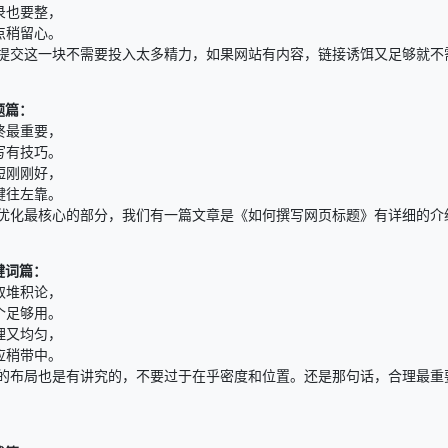
录也要整，
点稍留心。
的提交这一块不需要投入太多精力，如果网站有内容，链接诱饵又足够就不
题篇：
终最重要，
写有技巧。
短刚刚好，
键往左靠。
是优化最核心的部分，我们有一篇文章是《如何撰写网页标题》有详细的介
键词篇：
取堆积论，
个足够用。
理又均匀，
应稍带中。
词的布局也是有讲究的，不要过于在乎密度和位置。还是那句话，合理最重要