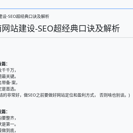
建设-SEO超经典口诀及解析
网站建设-SEO超经典口诀及解析
备篇：
业千千万，
题最关键。
名带备-案，
定是首选。
总结的非常好，做SEO之前要做好网站定位和盈利方式， 否则啥也别谈。)
设篇：
构要整齐，
状是第一。
接做到底，