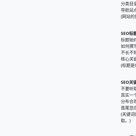
分类目
导航站
(网站
SEO标
标题始
如何撰
不长不
核心关
(标题
SEO关
不要听
其实一
分布合
首尾忽
(关键
取。)