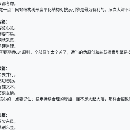
直都考虑。
补充一点：网站结构树形扁平化结构对搜索引擎是最为有利的。层次太深不
容篇：
容莫心急，
键要布局。
期就采集，
是硬道理。
内容要遵循631原则，全部原创太辛苦了，适当的伪原创和转载搜索引擎是支
接篇：
合要并行，
略切勿扔。
好锚文本，
忘谈友情。
最核心的一点要记住：稳定持续合理的增加，而不是大起大落，那样会招致
陆篇：
备欠东风，
擎别忘登。