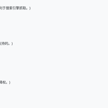
利于搜索引擎抓取。)
持的。)
降权。)