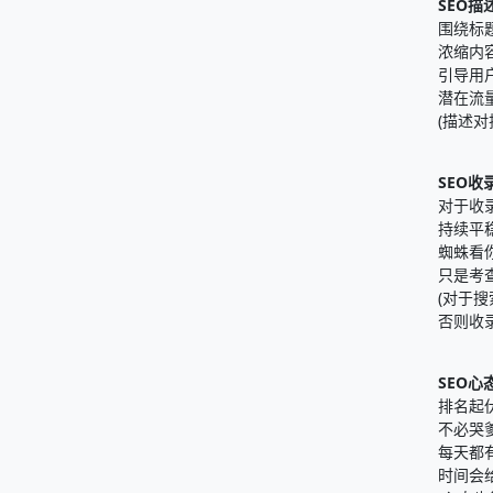
SEO描
围绕标
浓缩内
引导用
潜在流
(描述
SEO收
对于收
持续平
蜘蛛看
只是考
(对于
否则收
SEO心
排名起
不必哭
每天都
时间会