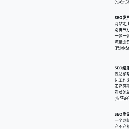
(心态
SEO发
网站走
别神气
一步一
流量会
(做网
SEO结
做站前
边工作
虽然感
看着流
(收获
SEO附
一个网
产不产