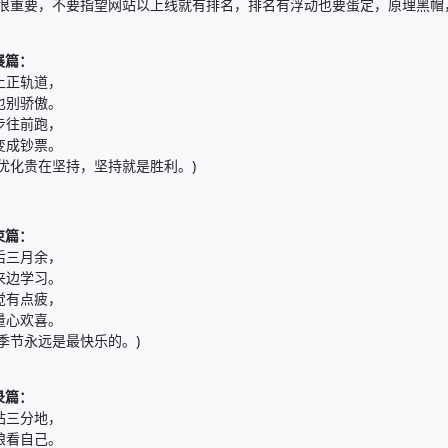
也很重要，不要指望网站以上线就有排名，排名有浮动也要蛋定，原理黑帽
展篇：
上正轨道，
也别骄傲。
步往前跑，
变成钞票。
站优化贵在坚持，坚持就是胜利。)
束篇：
后三月余，
来边学习。
觉有点疲，
量心欢喜。
的季节永远是最快乐的。)
录篇：
站三分地，
粮看自己。