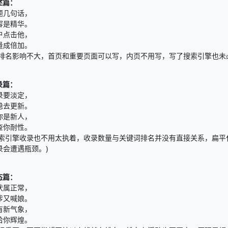
述篇：
题几句话，
容是精华。
户点击他，
量成倍加。
对排名影响不大，首页和重要页面可以写，内页不用写，写了搜索引擎也未
录篇：
录要淡定，
稳去更新。
你是新人，
查你耐性。
搜索引擎收录也不用太执着，收录数量与关键词排名并没有直接关系，扁平
录会遭遇瓶颈。)
态篇：
伏属正常，
爹又喊娘。
有新气象，
给你辉煌。