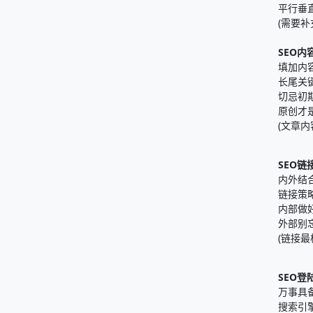
平行垂
(需要
SEO内
填加内
长尾关
切忌初
原创才
(文章
SEO链
内外结
链接策
内部做
外部别
(链接
SEO登
万事具
搜索引