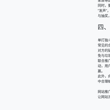
家居等
同时，
“发声
与抽奖
四、
单打独
常见的
对方的
免与垃
联合推
动，用
赢。​
此外，
中合理
网站推
让网站