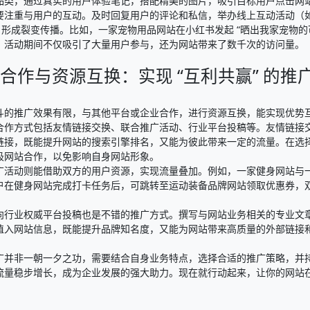
品类，通过真实的用户体验笔记，搭配精美的图片，吸引目标用户点击网站
要注重与用户的互动。及时回复用户的评论和私信，举办线上互动活动（
”，形成裂变传播。比如，一家宠物用品网站在小红书发起 “晒出我家宠物的
，活动期间不仅吸引了大量用户参与，还为网站带来了数千次的访问量。​
合作与资源互换：实现 “互利共赢” 的推广
斗的推广效果有限，与其他平台或企业合作，进行资源互换，能实现优势互
合作方式包括友情链接交换、联合推广活动、行业平台投稿等。友情链接
链接，既能提升网站的搜索引擎排名，又能为彼此带来一定的流量。在选
圾网站合作，以免影响自身网站形象。​
广活动则能借助双方的用户资源，实现流量叠加。例如，一家健身网站与一家
户在健身网站完成打卡任务后，可跳转至运动装备品牌网站领取优惠券，
向行业权威平台投稿也是不错的推广方式。撰写与网站业务相关的专业文
植入网站信息，既能提升品牌知名度，又能为网站带来高质量的外部链接和
广并非一朝一夕之功，需要结合自身业务特点，选择合适的推广策略，并
流量稳步增长，成为企业发展的强大助力。现在就行动起来，让你的网站在